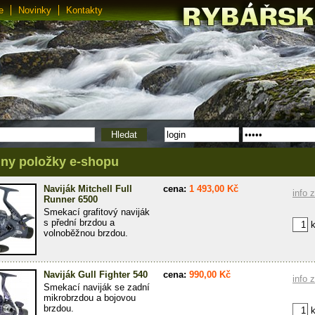
e
Novinky
Kontakty
ny položky e-shopu
Naviják Mitchell Full
cena:
1 493,00 Kč
info 
Runner 6500
Smekací grafitový naviják
s přední brzdou a
k
volnoběžnou brzdou.
Naviják Gull Fighter 540
cena:
990,00 Kč
info 
Smekací naviják se zadní
mikrobrzdou a bojovou
brzdou.
k