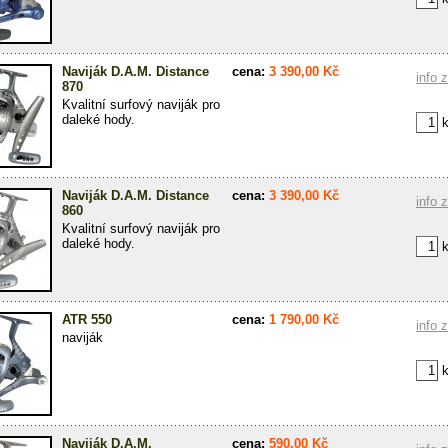
Naviják D.A.M. Distance
cena:
3 390,00 Kč
info 
870
Kvalitní surfový naviják pro
daleké hody.
k
Naviják D.A.M. Distance
cena:
3 390,00 Kč
info 
860
Kvalitní surfový naviják pro
daleké hody.
k
ATR 550
cena:
1 790,00 Kč
info 
naviják
k
Naviják D.A.M.
cena:
590,00 Kč