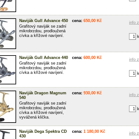
Naviják Gull Advance 450
cena:
650,00 Kč
info 
Grafitový naviják se zadní
mikrobrzdou, prodloužená
cívka a křížové navíjení.
k
Naviják Gull Advance 440
cena:
600,00 Kč
info 
Grafitový naviják se zadní
mikrobrzdou, prodloužená
cívka a křížové navíjení.
k
Naviják Dragon Magnum
cena:
930,00 Kč
info 
540
Grafitový naviják se zadní
mikrobrzdou, prodloužená
k
cívka a křížové navíjení,
vyvážená klička.
Naviják Dega Spektra CD
cena:
1 180,00 Kč
info 
430