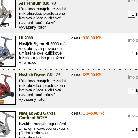
info 
ATPremium 818 RD
Grafitový naviják se zadní
mikrobrzdou, prodloužená
k
kovová cívka a křížové
navíjení, počítačově
vyvážený rotor.
Hi 2000
cena:
920,00 Kč
info 
Naviják Byron Hi 2000 má
v ozubených převodech
umístěné dvě kuličkové
k
ložiska a jedno je uložené
v rolničce.
Naviják Byron CDL 25
cena:
695,00 Kč
info 
Grafitový naviják se zadní
mikrobrzdou, prodloužená
kovová cívka a křížové
k
navíjení, počítačově
vyvážený rotor.
Naviják Abu Garcia
cena:
1 245,00 Kč
info 
Cardinal AG5F
Kvalitní naviják legendární
značky s kovovou cívkou a
k
přední krokovou
mikrobrzdou.