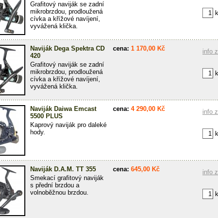
Grafitový naviják se zadní
mikrobrzdou, prodloužená
k
cívka a křížové navíjení,
vyvážená klička.
Naviják Dega Spektra CD
cena:
1 170,00 Kč
info 
420
Grafitový naviják se zadní
mikrobrzdou, prodloužená
k
cívka a křížové navíjení,
vyvážená klička.
Naviják Daiwa Emcast
cena:
4 290,00 Kč
info 
5500 PLUS
Kaprový naviják pro daleké
hody.
k
Naviják D.A.M. TT 355
cena:
645,00 Kč
info 
Smekací grafitový naviják
s přední brzdou a
volnoběžnou brzdou.
k