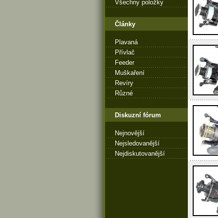
Všechny položky
Články
Plavaná
Přívlač
Feeder
Muškaření
Revíry
Různé
Diskuzní fórum
Nejnovější
Nejsledovanější
Nejdiskutovanější