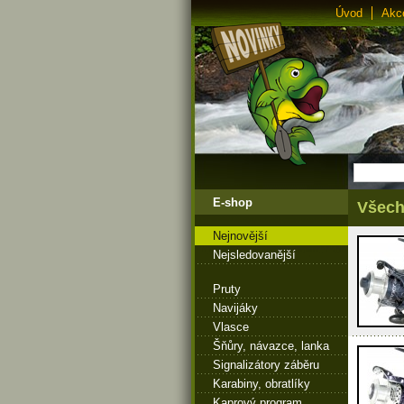
Úvod
Akc
E-shop
Všech
Nejnovější
Nejsledovanější
Pruty
Navijáky
Vlasce
Šňůry, návazce, lanka
Signalizátory záběru
Karabiny, obratlíky
Kaprový program