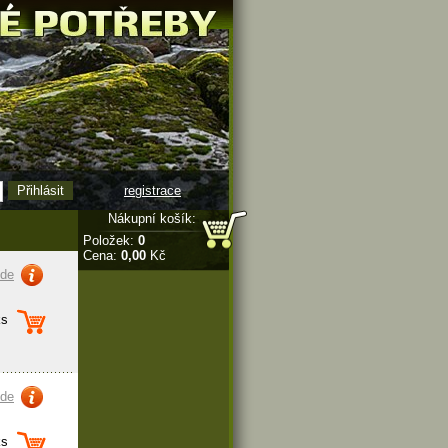
registrace
Nákupní košík:
Položek:
0
Cena:
0,00
Kč
zde
s
zde
s