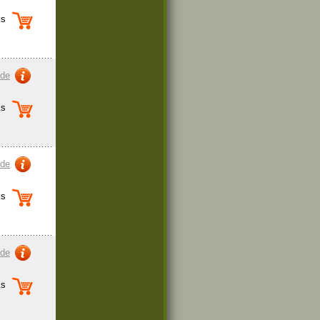
s
zde
s
zde
s
zde
s