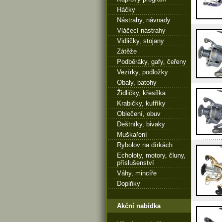
Háčky
Nástrahy, návnady
Vláčecí nástrahy
Vidličky, stojany
Zátěže
Podběráky, gafy, čeřeny
Vezírky, podložky
Obaly, batohy
Židličky, křesílka
Krabičky, kufříky
Oblečení, obuv
Deštníky, bivaky
Muškaření
Rybolov na dírkách
Echoloty, motory, čluny,
příslušenství
Váhy, mincíře
Doplňky
Akční nabídka