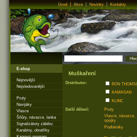
Úvod
Akce
Novinky
Kontakty
E-shop
Muškaření
Nejnovější
Distributor:
RON THOMS
Nejsledovanější
KAMASAN
Pruty
KLINC
Navijáky
Další dělení:
Pruty
Vlasce
Vlasce, návazce,
Šňůry, návazce, lanka
spojky
Signalizátory záběru
Podběráky
Karabiny, obratlíky
Kaprový program