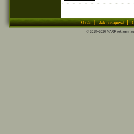
O nás
Jak nakupovat
O
© 2010–2026
MARF
reklamní ag