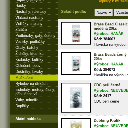
Doplňky k muškař
Háčky
Seřadit podle:
Nástrahy, návnady
Vláčecí nástrahy
Vidličky, stojany
Brass Bead Classic
měděná 20ks
Zátěže
Výrobce: HANÁK
Podběráky, gafy, čeřeny
Kód: 384063
Vezírky, podložky
Hlavička na výrobu 
Obaly, batohy
Židličky, křesílka
Brass Beads černý 
20ks
Krabičky, kufříky
Výrobce: HANÁK
Oblečení, obuv
Kód: 384073
Deštníky, bivaky
Hlavička na výrobu 
Muškaření
Rybolov na dírkách
CDC peří černé
Echoloty, motory, čluny,
Výrobce: NEUVED
příslušenství
Kód: 2417
Váhy, mincíře
CDC peří černé
Doplňky
Akční nabídka
Dubbing Králík
Výrobce: NEUVED