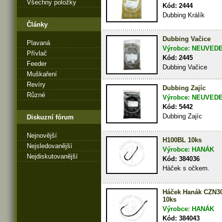
Všechny položky
Kód: 2444
Dubbing Králík
Články
Dubbing Vačice
Plavaná
Výrobce: NEUVED
Přívlač
Kód: 2445
Feeder
Dubbing Vačice
Muškaření
Revíry
Dubbing Zajíc
Různé
Výrobce: NEUVED
Kód: 5442
Dubbing Zajíc
Diskuzní fórum
Nejnovější
H100BL 10ks
Nejsledovanější
Výrobce: HANÁK
Nejdiskutovanější
Kód: 384036
Háček s očkem.
Háček Hanák CZN3
10ks
Výrobce: HANÁK
Kód: 384043