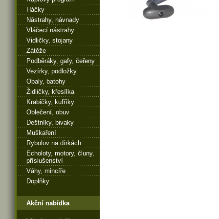
Háčky
Nástrahy, návnady
Vláčecí nástrahy
Vidličky, stojany
Zátěže
Podběráky, gafy, čeřeny
Vezírky, podložky
Obaly, batohy
Židličky, křesílka
Krabičky, kufříky
Oblečení, obuv
Deštníky, bivaky
Muškaření
Rybolov na dírkách
Echoloty, motory, čluny,
příslušenství
Váhy, mincíře
Doplňky
Akční nabídka