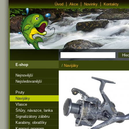
Úvod
Akce
Novinky
Kontakty
E-shop
/
Navijáky
Nejnovější
Nejsledovanější
Pruty
Navijáky
Vlasce
Šňůry, návazce, lanka
Signalizátory záběru
Karabiny, obratlíky
Kaprový program