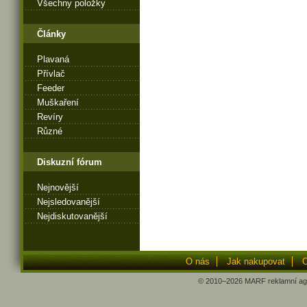
Všechny položky
Články
Plavaná
Přívlač
Feeder
Muškaření
Revíry
Různé
Diskuzní fórum
Nejnovější
Nejsledovanější
Nejdiskutovanější
O nás
Jak nakupovat
O
© 2010–2026
MARF
reklamní ag