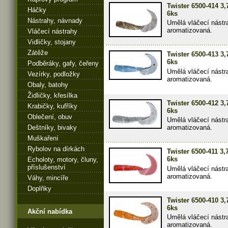
Twister 6500-414 3
Háčky
6ks
Nástrahy, návnady
Umělá vláčecí nástr
aromatizovaná.
Vláčecí nástrahy
Vidličky, stojany
Zátěže
Twister 6500-413 3
6ks
Podběráky, gafy, čeřeny
Umělá vláčecí nástr
Vezírky, podložky
aromatizovaná.
Obaly, batohy
Židličky, křesílka
Twister 6500-412 3
Krabičky, kufříky
6ks
Oblečení, obuv
Umělá vláčecí nástr
Deštníky, bivaky
aromatizovaná.
Muškaření
Rybolov na dírkách
Twister 6500-411 3
6ks
Echoloty, motory, čluny,
příslušenství
Umělá vláčecí nástr
aromatizovaná.
Váhy, mincíře
Doplňky
Twister 6500-410 3
6ks
Akční nabídka
Umělá vláčecí nástr
aromatizovaná.