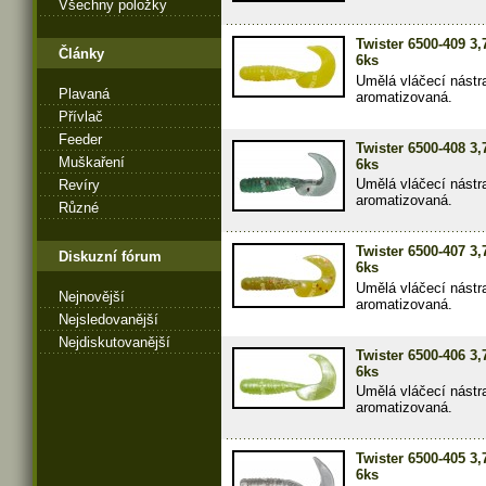
Všechny položky
Twister 6500-409 3
Články
6ks
Umělá vláčecí nástr
Plavaná
aromatizovaná.
Přívlač
Feeder
Twister 6500-408 3
Muškaření
6ks
Umělá vláčecí nástr
Revíry
aromatizovaná.
Různé
Twister 6500-407 3
Diskuzní fórum
6ks
Umělá vláčecí nástr
Nejnovější
aromatizovaná.
Nejsledovanější
Nejdiskutovanější
Twister 6500-406 3
6ks
Umělá vláčecí nástr
aromatizovaná.
Twister 6500-405 3
6ks