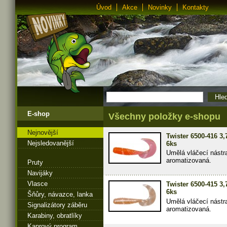
Úvod
Akce
Novinky
Kontakty
E-shop
Všechny položky e-shopu
Nejnovější
Twister 6500-416 3
Nejsledovanější
6ks
Umělá vláčecí nástr
aromatizovaná.
Pruty
Navijáky
Vlasce
Twister 6500-415 3
6ks
Šňůry, návazce, lanka
Umělá vláčecí nástr
Signalizátory záběru
aromatizovaná.
Karabiny, obratlíky
Kaprový program