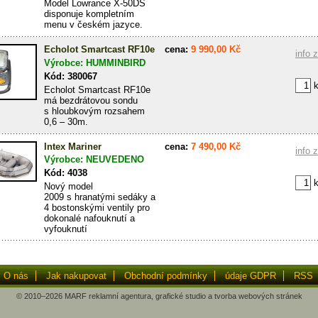
Model Lowrance X-50DS
disponuje kompletním
menu v českém jazyce.
Echolot Smartcast RF10e
cena:
9 990,00 Kč
info 
Výrobce: HUMMINBIRD
Kód: 380067
k
Echolot Smartcast RF10e
má bezdrátovou sondu
s hloubkovým rozsahem
0,6 – 30m.
Intex Mariner
cena:
7 490,00 Kč
info 
Výrobce: NEUVEDENO
Kód: 4038
k
Nový model
2009 s hranatými sedáky a
4 bostonskými ventily pro
dokonalé nafouknutí a
vyfouknutí
O nás
Jak nakupovat
Obchodní podmínky
údaje GDPR
RSS
© 2010–2026
MARF
reklamní agentura
,
grafické studio
a
tvorba webových stránek