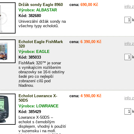
Držák sondy Eagle 8960
cena:
690,00 Kč
info 
Výrobce: ALBASTAR
Kód: 382680
k
Univerzální držák sondy na
všechny typy echolotů.
Echolot Eagle FishMark
cena:
6 390,00 Kč
info 
320
Výrobce: EAGLE
k
Kód: 385033
FishMark 320™ je sonar
s vynikajícím rozlišením
obrazovky se 16-ti odstíny
šedé pro co nejlepší
zobrazení cílů pod
hladinou.
Echolot Lowrance X-
cena:
4 590,00 Kč
info 
50DS
Výrobce: LOWRANCE
k
Kód: 385429
Lowrance X-50DS –
echolot s černobílým
displejem, vhodný k použití
v tuzemsku i na moři.