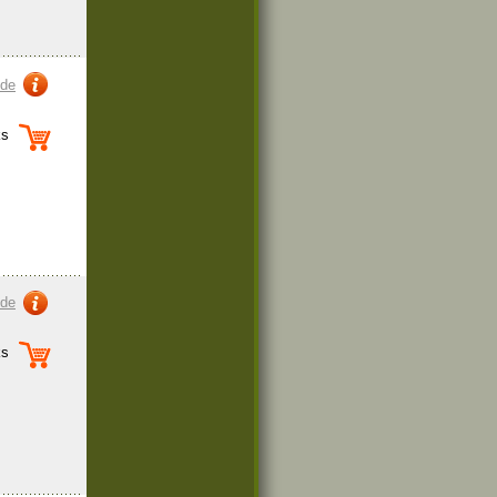
zde
s
zde
s