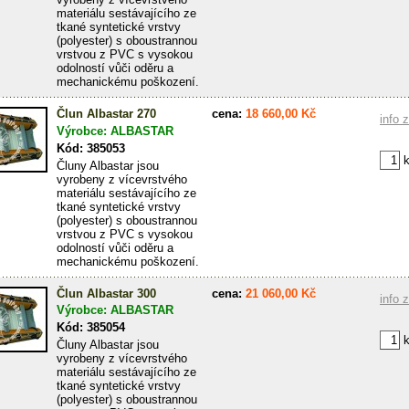
materiálu sestávajícího ze
tkané syntetické vrstvy
(polyester) s oboustrannou
vrstvou z PVC s vysokou
odolností vůči oděru a
mechanickému poškození.
Člun Albastar 270
cena:
18 660,00 Kč
info 
Výrobce: ALBASTAR
Kód: 385053
k
Čluny Albastar jsou
vyrobeny z vícevrstvého
materiálu sestávajícího ze
tkané syntetické vrstvy
(polyester) s oboustrannou
vrstvou z PVC s vysokou
odolností vůči oděru a
mechanickému poškození.
Člun Albastar 300
cena:
21 060,00 Kč
info 
Výrobce: ALBASTAR
Kód: 385054
k
Čluny Albastar jsou
vyrobeny z vícevrstvého
materiálu sestávajícího ze
tkané syntetické vrstvy
(polyester) s oboustrannou