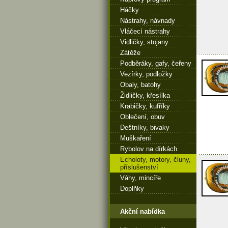
Háčky
Nástrahy, návnady
Vláčecí nástrahy
Vidličky, stojany
Zátěže
Podběráky, gafy, čeřeny
Vezírky, podložky
Obaly, batohy
Židličky, křesílka
Krabičky, kufříky
Oblečení, obuv
Deštníky, bivaky
Muškaření
Rybolov na dírkách
Echoloty, motory, čluny,
příslušenství
Váhy, mincíře
Doplňky
Akční nabídka