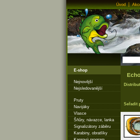
Úvod
Akc
E-shop
Echo
Nejnovější
Distribu
Nejsledovanější
Pruty
Seřadit 
Navijáky
Vlasce
Šňůry, návazce, lanka
Signalizátory záběru
Karabiny, obratlíky
Kaprový program