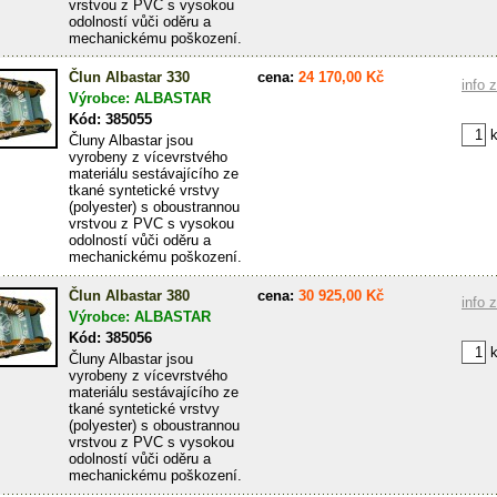
vrstvou z PVC s vysokou
odolností vůči oděru a
mechanickému poškození.
Člun Albastar 330
cena:
24 170,00 Kč
info 
Výrobce: ALBASTAR
Kód: 385055
k
Čluny Albastar jsou
vyrobeny z vícevrstvého
materiálu sestávajícího ze
tkané syntetické vrstvy
(polyester) s oboustrannou
vrstvou z PVC s vysokou
odolností vůči oděru a
mechanickému poškození.
Člun Albastar 380
cena:
30 925,00 Kč
info 
Výrobce: ALBASTAR
Kód: 385056
k
Čluny Albastar jsou
vyrobeny z vícevrstvého
materiálu sestávajícího ze
tkané syntetické vrstvy
(polyester) s oboustrannou
vrstvou z PVC s vysokou
odolností vůči oděru a
mechanickému poškození.