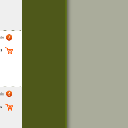
zde
s
zde
s