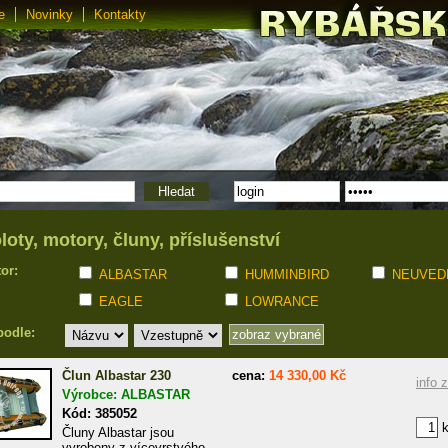
e
Novinky
Kontakty
loty, motory, čluny, příslušenství
tor:
ALBASTAR
HUMMINBIRD
NEUVED
EAGLE
LOWRANCE
podle:
Člun Albastar 230
cena:
14 330,00 Kč
info 
Výrobce: ALBASTAR
Kód: 385052
k
Čluny Albastar jsou
vyrobeny z vícevrstvého