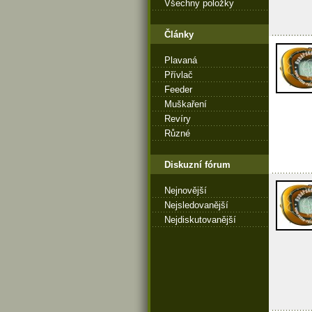
Všechny položky
Články
Plavaná
Přívlač
Feeder
Muškaření
Revíry
Různé
Diskuzní fórum
Nejnovější
Nejsledovanější
Nejdiskutovanější