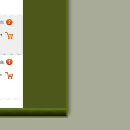
zde
s
zde
s