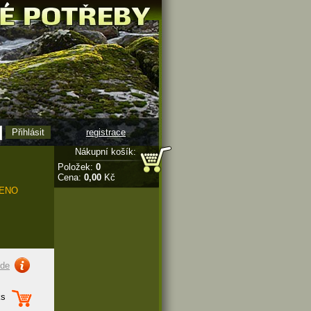
registrace
Nákupní košík:
Položek:
0
Cena:
0,00
Kč
ENO
zde
s