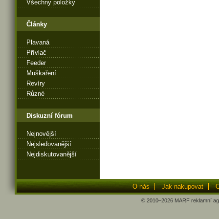
Všechny položky
Články
Plavaná
Přívlač
Feeder
Muškaření
Revíry
Různé
Diskuzní fórum
Nejnovější
Nejsledovanější
Nejdiskutovanější
O nás
Jak nakupovat
O
© 2010–2026
MARF
reklamní ag