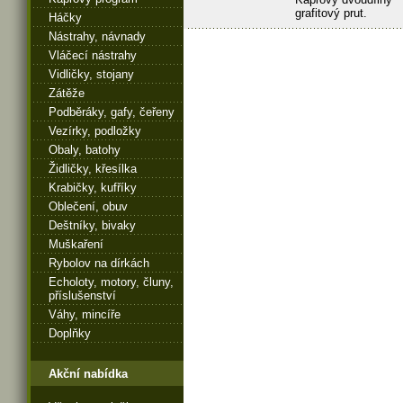
grafitový prut.
Háčky
Nástrahy, návnady
Vláčecí nástrahy
Vidličky, stojany
Zátěže
Podběráky, gafy, čeřeny
Vezírky, podložky
Obaly, batohy
Židličky, křesílka
Krabičky, kufříky
Oblečení, obuv
Deštníky, bivaky
Muškaření
Rybolov na dírkách
Echoloty, motory, čluny,
příslušenství
Váhy, mincíře
Doplňky
Akční nabídka