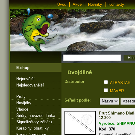
Úvod
Akce
Novinky
Kontakty
E-shop
Dvojdílné
Nejnovější
Distributor:
ALBASTAR
Nejsledovanější
MAVER
Pruty
Seřadit podle:
Navijáky
Vlasce
Prut Shimano Diafl
Šňůry, návazce, lanka
12-300
Signalizátory záběru
Výrobce: SHIMANO
Karabiny, obratlíky
Kód: 370
Kaprový program
Kaprový dvoudílný