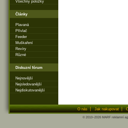
Všechny položky
Články
Plavaná
Přívlač
Feeder
Muškaření
Revíry
Různé
Diskuzní fórum
Nejnovější
Nejsledovanější
Nejdiskutovanější
O nás
Jak nakupovat
O
© 2010–2026
MARF
reklamní ag