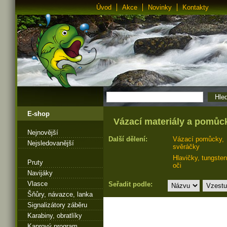
Úvod
Akce
Novinky
Kontakty
E-shop
Vázací materiály a pomůc
Nejnovější
Další dělení:
Vázací pomůcky,
Nejsledovanější
svěráčky
Hlavičky, tungsten
Pruty
oči
Navijáky
Vlasce
Seřadit podle:
Šňůry, návazce, lanka
Signalizátory záběru
Karabiny, obratlíky
Kaprový program