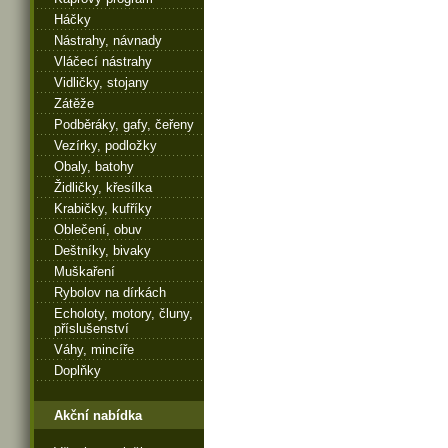
Háčky
Nástrahy, návnady
Vláčecí nástrahy
Vidličky, stojany
Zátěže
Podběráky, gafy, čeřeny
Vezírky, podložky
Obaly, batohy
Židličky, křesílka
Krabičky, kufříky
Oblečení, obuv
Deštníky, bivaky
Muškaření
Rybolov na dírkách
Echoloty, motory, čluny,
příslušenství
Váhy, mincíře
Doplňky
Akční nabídka