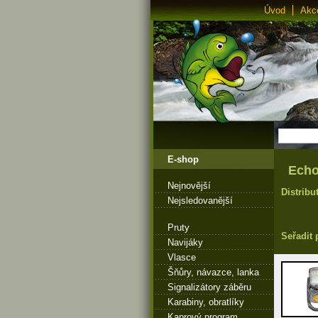
Úvod
Akc
E-shop
Echo
Nejnovější
Distribu
Nejsledovanější
Pruty
Seřadit 
Navijáky
Vlasce
Šňůry, návazce, lanka
Signalizátory záběru
Karabiny, obratlíky
Kaprový program