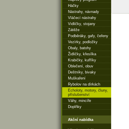
Háčky
Nástrahy, návnady
Vláčecí nástrahy
Vidličky, stojany
Zátěže
Podběráky, gafy, čeřeny
Vezírky, podložky
Obaly, batohy
Židličky, křesílka
Krabičky, kufříky
Oblečení, obuv
Deštníky, bivaky
Muškaření
Rybolov na dírkách
Echoloty, motory, čluny,
příslušenství
Váhy, mincíře
Doplňky
Akční nabídka