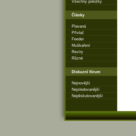
Všechny položky
Články
Plavaná
Přívlač
Feeder
Muškaření
Revíry
Různé
Diskuzní fórum
Nejnovější
Nejsledovanější
Nejdiskutovanější