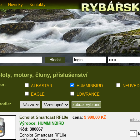
e
Novinky
Kontakty
loty, motory, čluny, příslušenství
tor:
ALBASTAR
HUMMINBIRD
NEUVED
EAGLE
LOWRANCE
podle:
Echolot Smartcast RF10e
cena:
9 990,00 Kč
info 
Výrobce: HUMMINBIRD
Kód: 380067
k
Echolot Smartcast RF10e
má bezdrátovou sondu