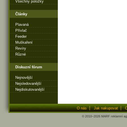
Všechny položky
Články
Plavaná
Přívlač
Feeder
Muškaření
Revíry
Různé
Diskuzní fórum
Nejnovější
Nejsledovanější
Nejdiskutovanější
O nás
Jak nakupovat
O
© 2010–2026
MARF
reklamní ag