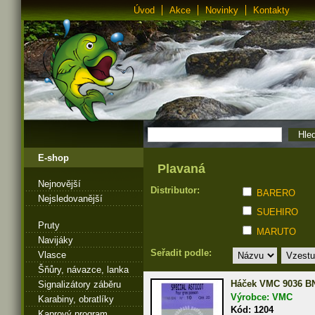
Úvod
Akce
Novinky
Kontakty
E-shop
Plavaná
Nejnovější
Distributor:
BARERO
Nejsledovanější
SUEHIRO
Pruty
MARUTO
Navijáky
Seřadit podle:
Vlasce
Šňůry, návazce, lanka
Háček VMC 9036 B
Signalizátory záběru
Výrobce: VMC
Karabiny, obratlíky
Kód: 1204
Kaprový program