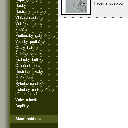
Háček s lopatkou.
Háčky
Nástrahy, návnady
Vláčecí nástrahy
Vidličky, stojany
Zátěže
Podběráky, gafy, čeřeny
Vezírky, podložky
Obaly, batohy
Židličky, křesílka
Krabičky, kufříky
Oblečení, obuv
Deštníky, bivaky
Muškaření
Rybolov na dírkách
Echoloty, motory, čluny,
příslušenství
Váhy, mincíře
Doplňky
Akční nabídka