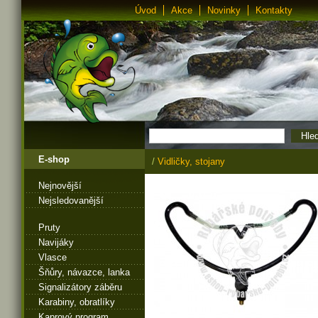
Úvod
Akce
Novinky
Kontakty
E-shop
/
Vidličky, stojany
Nejnovější
Nejsledovanější
Pruty
Navijáky
Vlasce
Šňůry, návazce, lanka
Signalizátory záběru
Karabiny, obratlíky
Kaprový program