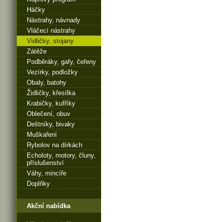
Háčky
Nástrahy, návnady
Vláčecí nástrahy
Vidličky, stojany
Zátěže
Podběráky, gafy, čeřeny
Vezírky, podložky
Obaly, batohy
Židličky, křesílka
Krabičky, kufříky
Oblečení, obuv
Deštníky, bivaky
Muškaření
Rybolov na dírkách
Echoloty, motory, čluny,
příslušenství
Váhy, mincíře
Doplňky
Akční nabídka