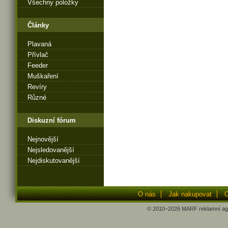
Všechny položky
Články
Plavaná
Přívlač
Feeder
Muškaření
Revíry
Různé
Diskuzní fórum
Nejnovější
Nejsledovanější
Nejdiskutovanější
O nás
Jak nakupovat
O
© 2010–2026
MARF
reklamní ag