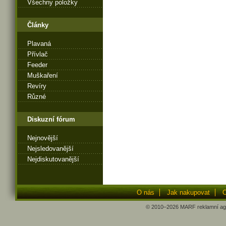
Všechny položky
Články
Plavaná
Přívlač
Feeder
Muškaření
Revíry
Různé
Diskuzní fórum
Nejnovější
Nejsledovanější
Nejdiskutovanější
O nás
Jak nakupovat
O
© 2010–2026
MARF
reklamní ag