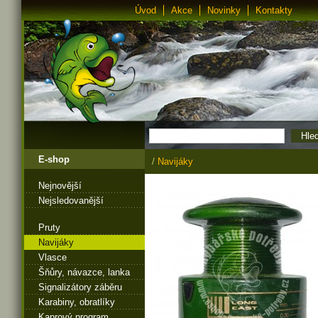
Úvod
Akce
Novinky
Kontakty
E-shop
/
Navijáky
Nejnovější
Nejsledovanější
Pruty
Navijáky
Vlasce
Šňůry, návazce, lanka
Signalizátory záběru
Karabiny, obratlíky
Kaprový program