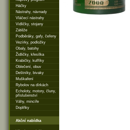
Háčky
Nástrahy, návnady
Vláčecí nástrahy
Vidličky, stojany
Zátěže
Podběráky, gafy, čeřeny
Vezírky, podložky
Obaly, batohy
Židličky, křesílka
Krabičky, kufříky
Oblečení, obuv
Deštníky, bivaky
Muškaření
Rybolov na dírkách
Echoloty, motory, čluny,
příslušenství
Váhy, mincíře
Doplňky
Akční nabídka