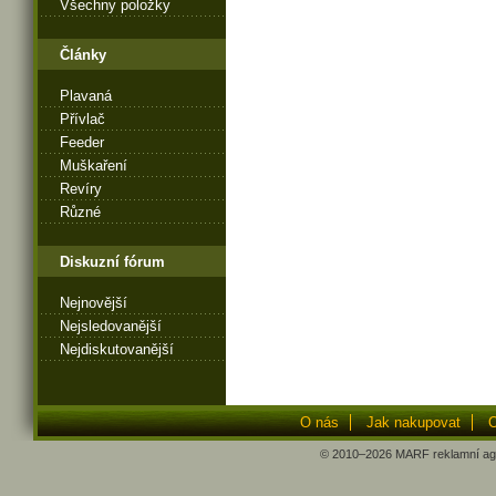
Všechny položky
Články
Plavaná
Přívlač
Feeder
Muškaření
Revíry
Různé
Diskuzní fórum
Nejnovější
Nejsledovanější
Nejdiskutovanější
O nás
Jak nakupovat
O
© 2010–2026
MARF
reklamní ag