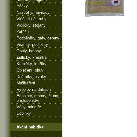
Háčky
Nástrahy, návnady
Vláčecí nástrahy
Vidličky, stojany
Zátěže
Podběráky, gafy, čeřeny
Vezírky, podložky
Obaly, batohy
Židličky, křesílka
Krabičky, kufříky
Oblečení, obuv
Deštníky, bivaky
Muškaření
Rybolov na dírkách
Echoloty, motory, čluny,
příslušenství
Váhy, mincíře
Doplňky
Akční nabídka