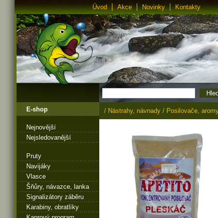
Úvod
Akce
Novinky
Kontakty
E-shop
/
Nástrahy, návnady
/
Posilovače, aromy
Nejnovější
Nejsledovanější
Pruty
Navijáky
Vlasce
Šňůry, návazce, lanka
Signalizátory záběru
Karabiny, obratlíky
Kaprový program