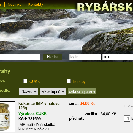
e
Novinky
Kontakty
rahy
tor:
CUKK
Berkley
podle:
Kukuřice IMP v nálevu
cena:
34,00 Kč
info 
125g
Výrobce: CUKK
vanilka - 34,00 Kč
příchuť:
k
Kód: 381599
IMP netříděná sladká
kukuřice v nálevu.