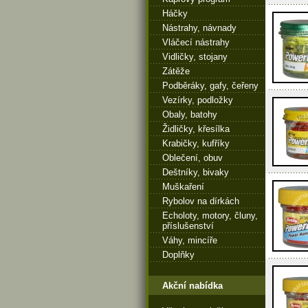
Háčky
Nástrahy, návnady
Vláčecí nástrahy
Vidličky, stojany
Zátěže
Podběráky, gafy, čeřeny
Vezírky, podložky
Obaly, batohy
Židličky, křesílka
Krabičky, kufříky
Oblečení, obuv
Deštníky, bivaky
Muškaření
Rybolov na dírkách
Echoloty, motory, čluny,
příslušenství
Váhy, mincíře
Doplňky
Akční nabídka