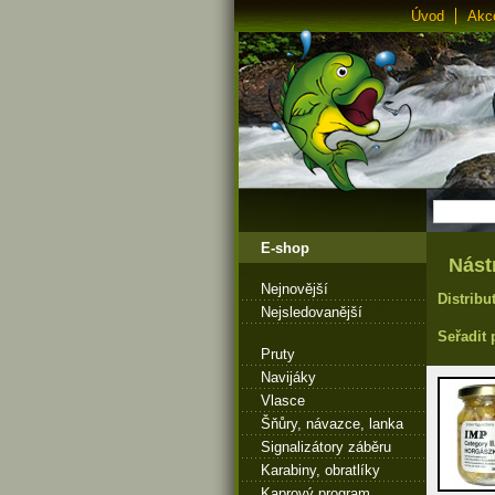
Úvod
Akc
E-shop
Nást
Nejnovější
Distribu
Nejsledovanější
Seřadit 
Pruty
Navijáky
Vlasce
Šňůry, návazce, lanka
Signalizátory záběru
Karabiny, obratlíky
Kaprový program