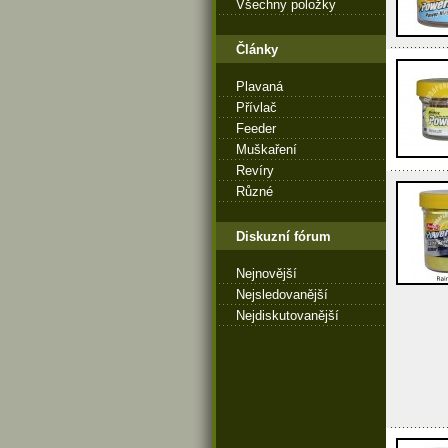
Všechny položky
Články
Plavaná
Přívlač
Feeder
Muškaření
Revíry
Různé
Diskuzní fórum
Nejnovější
Nejsledovanější
Nejdiskutovanější