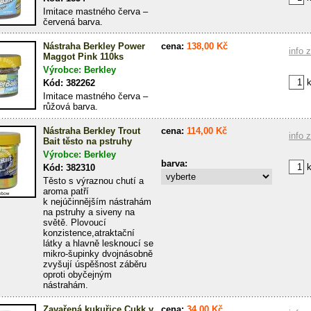
Imitace mastného červa –
červená barva.
Nástraha Berkley Power
cena:
138,00 Kč
info 
Maggot Pink 110ks
Výrobce: Berkley
k
Kód: 382262
Imitace mastného červa –
růžová barva.
Nástraha Berkley Trout
cena:
114,00 Kč
info 
Bait těsto na pstruhy
Výrobce: Berkley
barva:
k
Kód: 382310
Těsto s výraznou chutí a
aroma patří
k nejúčinnějším nástrahám
na pstruhy a siveny na
světě. Plovoucí
konzistence,a­traktační
látky a hlavně lesknoucí se
mikro-šupinky dvojnásobně
zvyšují úspěšnost záběru
oproti obyčejným
nástrahám.
Zavařená kukuřice Cukk v
cena:
34,00 Kč