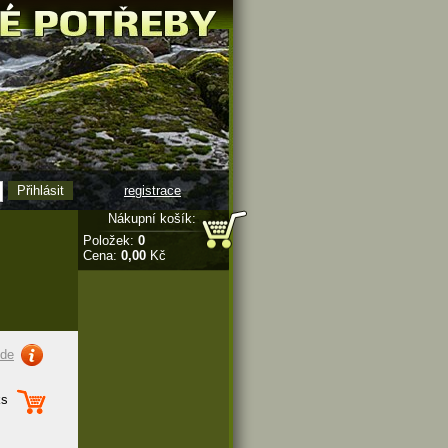
registrace
Nákupní košík:
Položek:
0
Cena:
0,00
Kč
zde
s