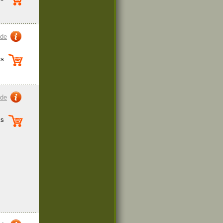
zde
s
zde
s