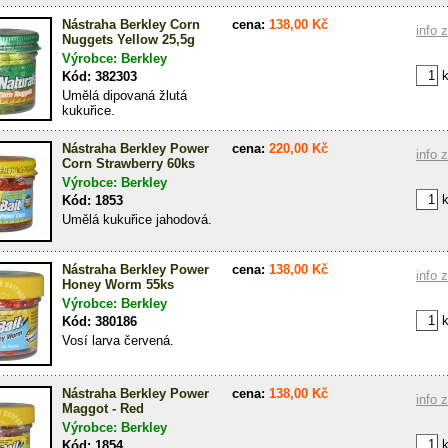
Nástraha Berkley Corn
cena:
138,00 Kč
info 
Nuggets Yellow 25,5g
Výrobce: Berkley
k
Kód: 382303
Umělá dipovaná žlutá
kukuřice.
Nástraha Berkley Power
cena:
220,00 Kč
info 
Corn Strawberry 60ks
Výrobce: Berkley
k
Kód: 1853
Umělá kukuřice jahodová.
Nástraha Berkley Power
cena:
138,00 Kč
info 
Honey Worm 55ks
Výrobce: Berkley
k
Kód: 380186
Vosí larva červená.
Nástraha Berkley Power
cena:
138,00 Kč
info 
Maggot - Red
Výrobce: Berkley
k
Kód: 1854