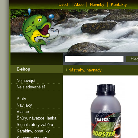
Úvod
Akce
Novinky
Kontakty
E-shop
/
Nástrahy, návnady
Nejnovější
Nejsledovanější
Pruty
Navijáky
Vlasce
Šňůry, návazce, lanka
Signalizátory záběru
Karabiny, obratlíky
Kaprový program