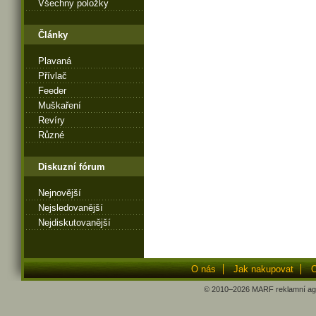
Všechny položky
Články
Plavaná
Přívlač
Feeder
Muškaření
Revíry
Různé
Diskuzní fórum
Nejnovější
Nejsledovanější
Nejdiskutovanější
O nás
Jak nakupovat
O
© 2010–2026
MARF
reklamní ag