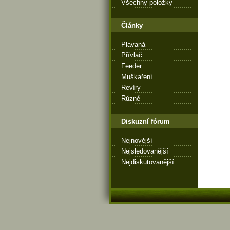
Všechny položky
Články
Plavaná
Přívlač
Feeder
Muškaření
Revíry
Různé
Diskuzní fórum
Nejnovější
Nejsledovanější
Nejdiskutovanější