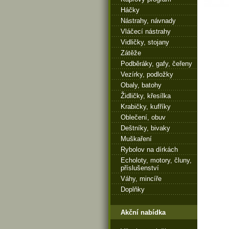
Háčky
Nástrahy, návnady
Vláčecí nástrahy
Vidličky, stojany
Zátěže
Podběráky, gafy, čeřeny
Vezírky, podložky
Obaly, batohy
Židličky, křesílka
Krabičky, kufříky
Oblečení, obuv
Deštníky, bivaky
Muškaření
Rybolov na dírkách
Echoloty, motory, čluny,
příslušenství
Váhy, mincíře
Doplňky
Akční nabídka