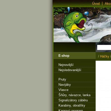
Úvod
Akc
E-shop
/
Háčky
Nejnovější
Nejsledovanější
Pruty
Navijáky
Vlasce
Šňůry, návazce, lanka
Signalizátory záběru
Karabiny, obratlíky
Kaprový program