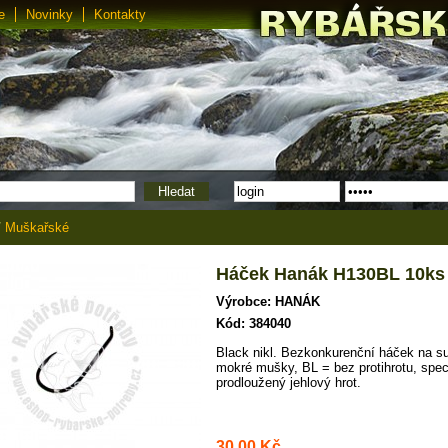
e
Novinky
Kontakty
/
Muškařské
Háček Hanák H130BL 10ks
Výrobce: HANÁK
Kód: 384040
Black nikl. Bezkonkurenční háček na s
mokré mušky, BL = bez protihrotu, spec
prodloužený jehlový hrot.
30,00 Kč