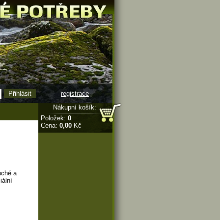
registrace
Nákupní košík:
Položek:
0
Cena:
0,00
Kč
uché a
iální